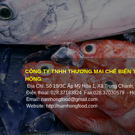
CÔNG TY TNHH THƯƠNG MẠI CHẾ BIẾN
HỒNG
Địa Chỉ: Số 19/3C Ấp Mỹ Hòa 1, Xã Trung Chánh
Điện thoại: 028.37183824 Fax:028.37030579 - Ho
Email:
namhongfood@gmail.com
Website: http://namhongfood.com